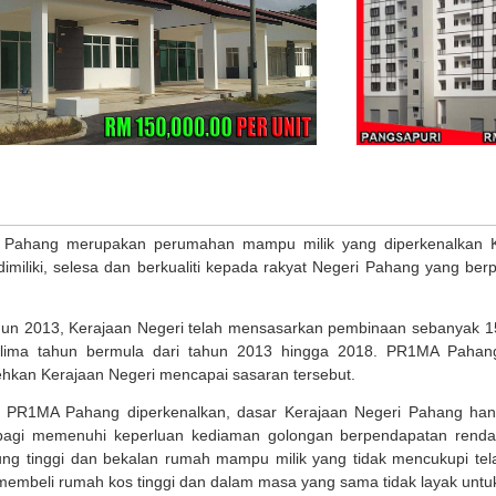
ahang merupakan perumahan mampu milik yang diperkenalkan K
miliki, selesa dan berkualiti kepada rakyat Negeri Pahang yang be
un 2013, Kerajaan Negeri telah mensasarkan pembinaan sebanyak 1
lima tahun bermula dari tahun 2013 hingga 2018. PR1MA Pahang 
kan Kerajaan Negeri mencapai sasaran tersebut.
 PR1MA Pahang diperkenalkan, dasar Kerajaan Negeri Pahang ha
bagi memenuhi keperluan kediaman golongan berpendapatan renda
ng tinggi dan bekalan rumah mampu milik yang tidak mencukupi te
mbeli rumah kos tinggi dan dalam masa yang sama tidak layak untu