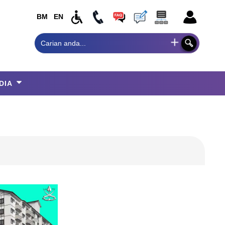
BM
EN
DIA