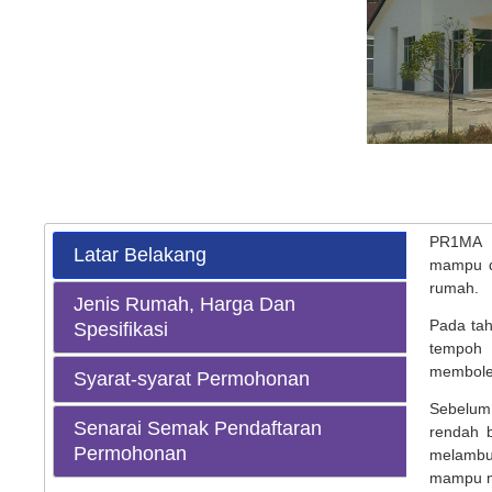
PR1MA P
Latar Belakang
mampu di
rumah.
Jenis Rumah, Harga Dan
Pada tah
Spesifikasi
tempoh 
memboleh
Syarat-syarat Permohonan
Sebelum
Senarai Semak Pendaftaran
rendah 
Permohonan
melambu
mampu me