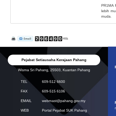
PR1MA P
lebih m
muda.
Hits
Pejabat Setiausaha Kerajaan Pahang
Wisma Sri Pahang, 25503, Kuantan Pahang
TEL
609-512 6600
FAX
609-515 6106
EMAIL
webmast@pahang.gov.my
WEB
Portal Pejabat SUK Pahang