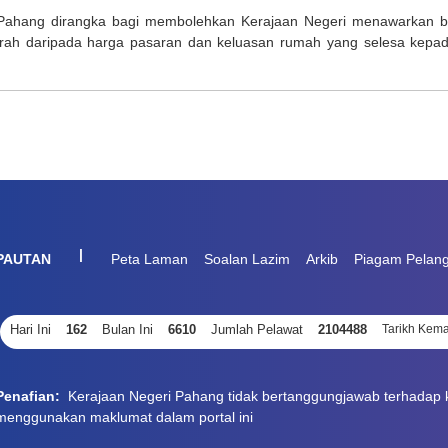
ahang dirangka bagi membolehkan Kerajaan Negeri menawarkan b
urah daripada harga pasaran dan keluasan rumah yang selesa kep
|
PAUTAN
Peta Laman
Soalan Lazim
Arkib
Piagam Pelan
Hari Ini
162
Bulan Ini
6610
Jumlah Pelawat
2104488
Tarikh Kema
Penafian:
Kerajaan Negeri Pahang tidak bertanggungjawab terhadap k
menggunakan maklumat dalam portal ini