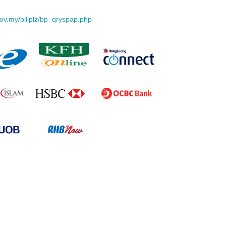
v.my/billplz/bp_qryspap.php