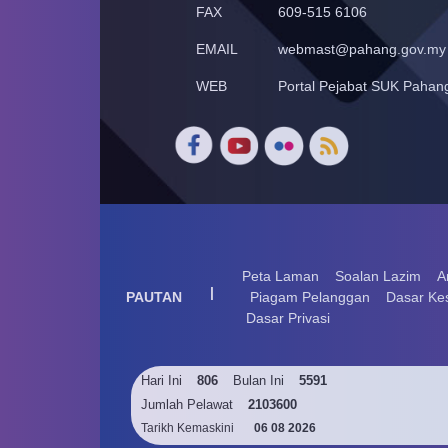
FAX
609-515 6106
EMAIL
webmast@pahang.gov.my
WEB
Portal Pejabat SUK Pahan
Peta Laman
Soalan Lazim
A
|
PAUTAN
Piagam Pelanggan
Dasar Ke
Dasar Privasi
Hari Ini
806
Bulan Ini
5591
Jumlah Pelawat
2103600
Tarikh Kemaskini
06 08 2026