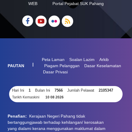
WEB
Portal Pejabat SUK Pahang
Peta Laman
Soalan Lazim
Arkib
|
PAUTAN
Piagam Pelanggan
Dasar Keselamatan
Dasar Privasi
Hari Ini
1
Bulan Ini
7566
Jumlah Pelawat
2105347
Tarikh Kemaskini
10 08 2026
Penafian:
Kerajaan Negeri Pahang tidak
bertanggungjawab terhadap kehilangan/ kerosakan
yang dialami kerana menggunakan maklumat dalam