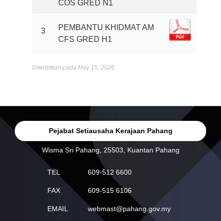
COS GRED N1
PEMBANTU KHIDMAT AM
3
CFS GRED H1
Diterbitkan pada May 15, 2026
Pejabat Setiausaha Kerajaan Pahang
Wisma Sri Pahang, 25503, Kuantan Pahang
TEL
609-512 6600
FAX
609-515 6106
EMAIL
webmast@pahang.gov.my